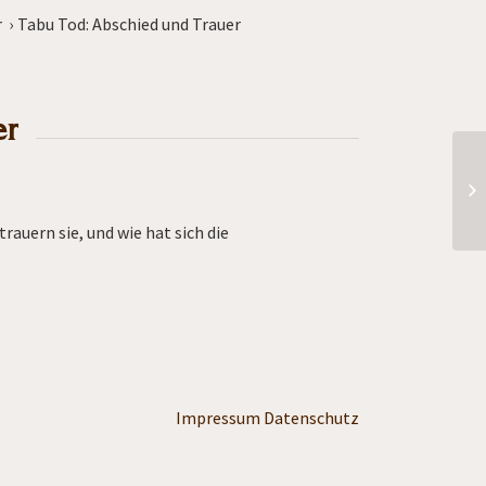
r
›
Tabu Tod: Abschied und Trauer
er
De
auern sie, und wie hat sich die
Impressum
Datenschutz