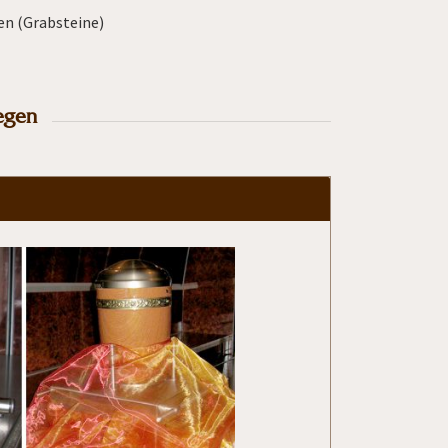
en (Grabsteine)
legen